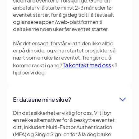
siden alle eventer er forskjellige. Generelt
anbefaler vi å starte minst 2-3 måneder før
eventet starter, for å gi deg tid til å teste alt
og lansere appen/web-plattformen til
deltakerne noen uker før eventet starter.
Når det er sagt, forstår vi at tiden ikke alltid
er på din side, og vi har startet prosjekter så
nært som en uke før eventet. Trenger du å
Ta kontakt med oss
komme raskt i gang?
så
hjelper vi deg!
Er dataene mine sikre?
Din datasikkerhet er viktig for oss. Vi tilbyr
en rekke alternativer for å beskytte eventet
ditt, inkludert Multi-Factor Authentication
(MFA) og Single Sign-on for å la deg bruke