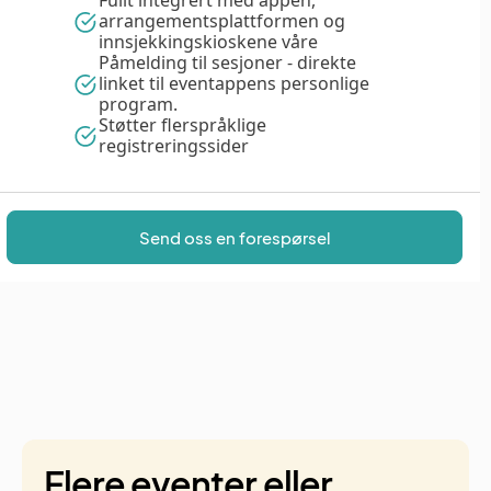
Fullt integrert med appen,
arrangementsplattformen og
innsjekkingskioskene våre
Påmelding til sesjoner - direkte
linket til eventappens personlige
program.
Støtter flerspråklige
registreringssider
Send oss en forespørsel
Flere eventer eller