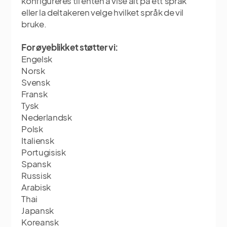
konfigureres til enten å vise alt på ett språk
eller la deltakeren velge hvilket språk de vil
bruke.
For øyeblikket støtter vi:
Engelsk
Norsk
Svensk
Fransk
Tysk
Nederlandsk
Polsk
Italiensk
Portugisisk
Spansk
Russisk
Arabisk
Thai
Japansk
Koreansk