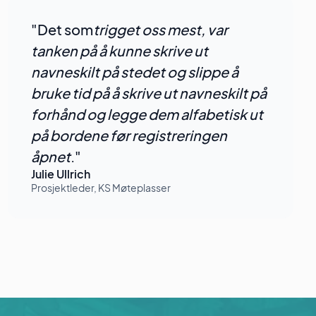
"Det som
trigget oss mest, var
tanken på å kunne skrive ut
navneskilt på stedet og slippe å
bruke tid på å skrive ut navneskilt på
forhånd og legge dem alfabetisk ut
på bordene før registreringen
åpnet
."
Julie Ullrich
Prosjektleder, KS Møteplasser