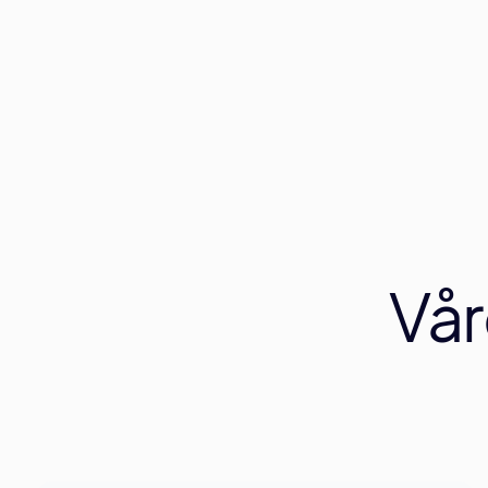
beste valgene.
Les mer
Vår