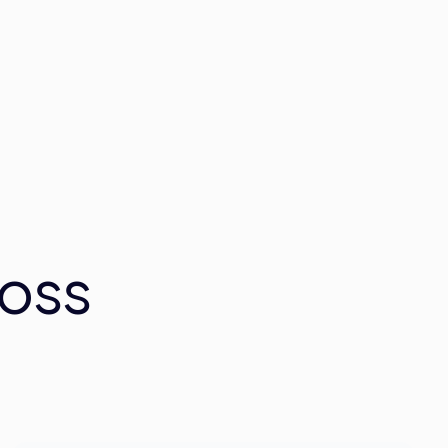
Les mer
 oss
.