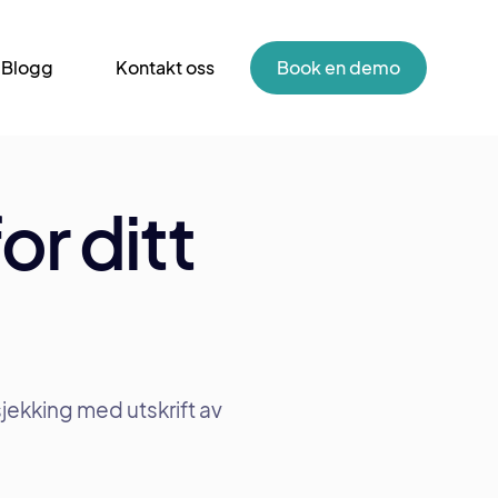
Blogg
Kontakt oss
Book en demo
or ditt
ekking med utskrift av