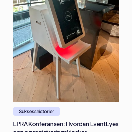
Suksesshistorier
EPRA Konferansen: Hvordan EventEyes
app og registreringskiosker